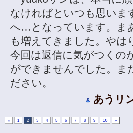
なければといつも思いま
へ…となっています。ま
も増えてきました。やはり
今回は返信に気がつくの
ができませんでした。ま
ださい。
あうリ
«
1
2
3
4
5
6
7
8
9
10
»