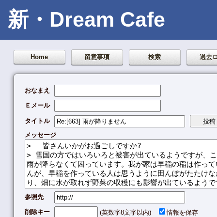
新・Dream Cafe
Home
留意事項
検索
過去
おなまえ
Ｅメール
タイトル
メッセージ
参照先
削除キー
(英数字8文字以内)
情報を保存