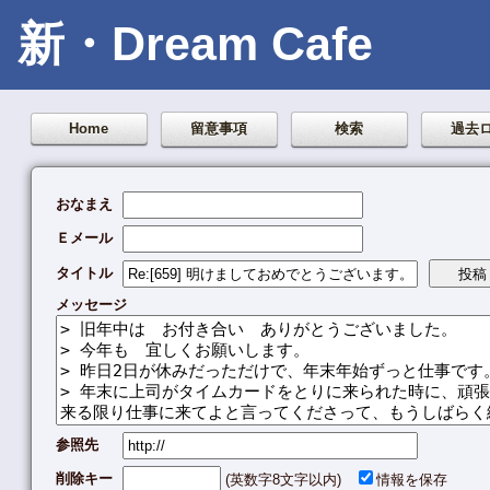
新・Dream Cafe
Home
留意事項
検索
過去
おなまえ
Ｅメール
タイトル
メッセージ
参照先
削除キー
(英数字8文字以内)
情報を保存