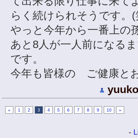
て出来る限り仕事に来て
らく続けられそうです。(
やっと今年から一番上の
あと8人が一人前になる
です。
今年も皆様の ご健康と
yuuk
«
1
2
3
4
5
6
7
8
9
10
»
-
L