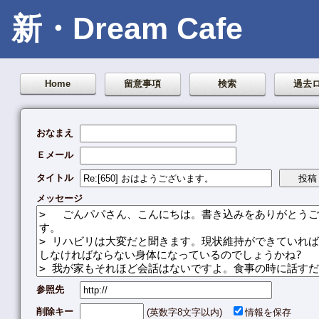
新・Dream Cafe
Home
留意事項
検索
過去
おなまえ
Ｅメール
タイトル
メッセージ
参照先
削除キー
(英数字8文字以内)
情報を保存