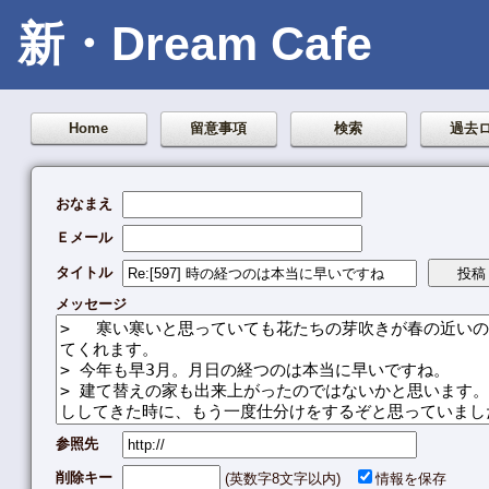
新・Dream Cafe
Home
留意事項
検索
過去
おなまえ
Ｅメール
タイトル
メッセージ
参照先
削除キー
(英数字8文字以内)
情報を保存