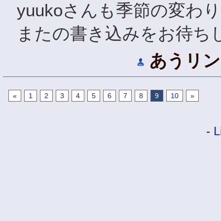
yuukoさんも季節の変
またの書き込みをお待ち
あうリン
«
1
2
3
4
5
6
7
8
9
10
»
-
L