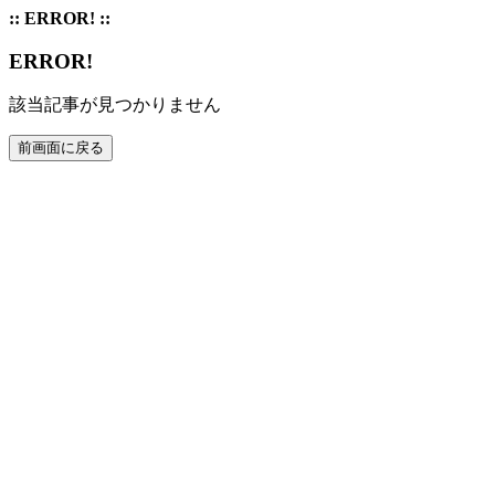
:: ERROR! ::
ERROR!
該当記事が見つかりません
前画面に戻る