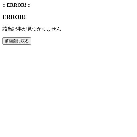
:: ERROR! ::
ERROR!
該当記事が見つかりません
前画面に戻る